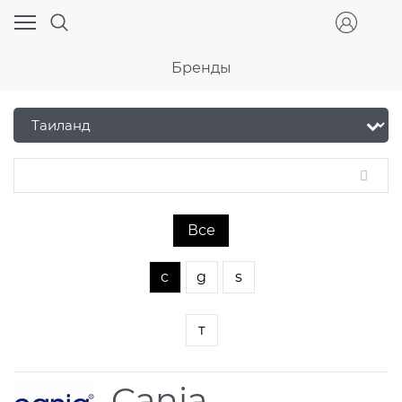
Бренды
Все
c
g
s
т
Cania