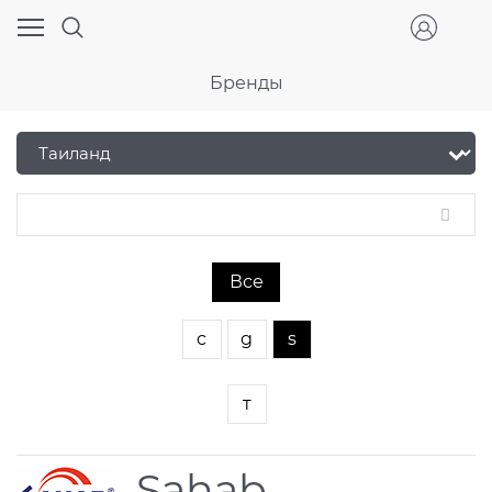
Бренды
Все
c
g
s
т
Sahab